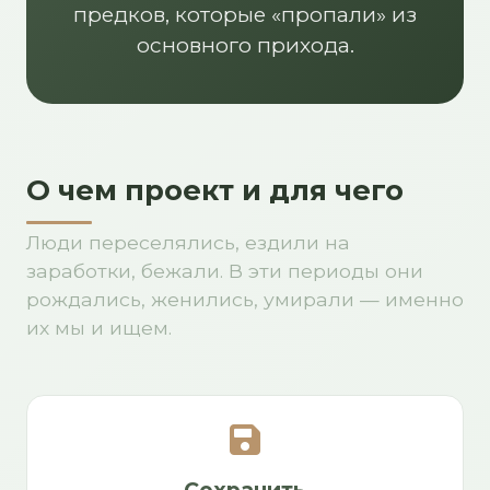
предков, которые «пропали» из
основного прихода.
О чем проект и для чего
Люди переселялись, ездили на
заработки, бежали. В эти периоды они
рождались, женились, умирали — именно
их мы и ищем.